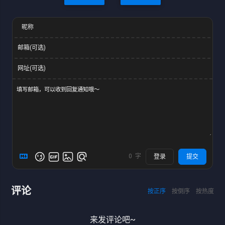
昵称
邮箱(可选)
网址(可选)
0
字
登录
提交
评论
按正序
按倒序
按热度
来发评论吧~